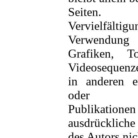
Seiten
Vervielfäl
Verwendun
Grafiken, T
Videosequenz
in anderen e
oder ge
Publikation
ausdrücklich
des Autors nich