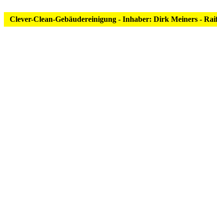
Clever-Clean-Gebäudereinigung - Inhaber: Dirk Meiners - Raiffei