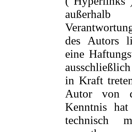
("Hyperli
außerh
Verantwortung
des Autors l
eine Haftungs
ausschließlic
in Kraft tret
Autor von d
Kenntnis ha
technisch 