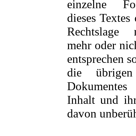
einzelne Fo
dieses Textes
Rechtslage 
mehr oder nic
entsprechen so
die übrige
Dokumente
Inhalt und ih
davon unberüh